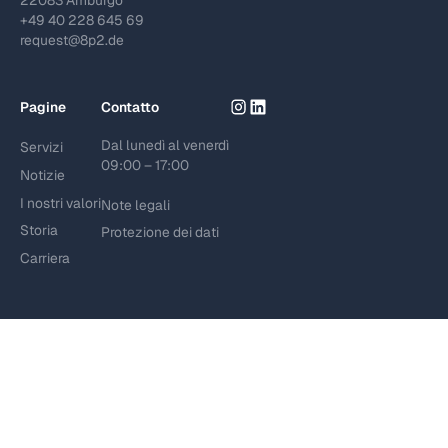
+49 40 228 645 69
request@8p2.de
Pagine
Contatto
Dal lunedì al venerdì
Servizi
09:00 – 17:00
Notizie
I nostri valori
Note legali
Storia
Protezione dei dati
Carriera