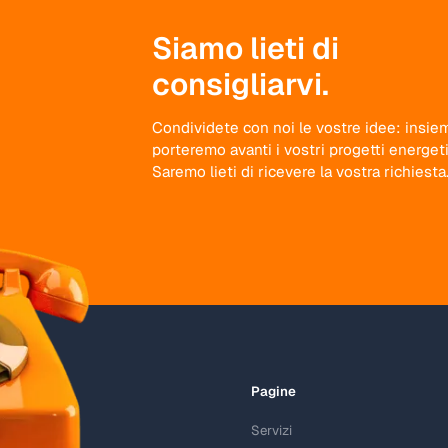
Siamo lieti di
consigliarvi.
Condividete con noi le vostre idee: insie
porteremo avanti i vostri progetti energeti
Saremo lieti di ricevere la vostra richiesta
Pagine
Servizi