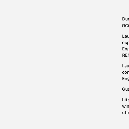
Dur
ret
Lau
esp
Eng
RE
I s
con
Eng
Gua
htt
win
ut