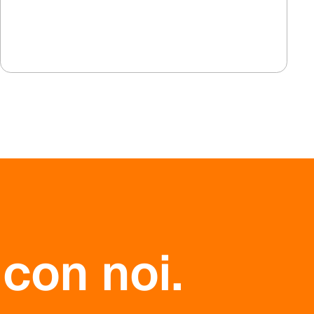
assistenza commerciale per gli
impianti.
 con noi.