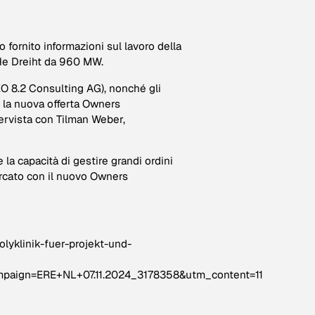
fornito informazioni sul lavoro della
e He Dreiht da 960 MW.
O 8.2 Consulting AG), nonché gli
e la nuova offerta Owners
ervista con Tilman Weber,
e la capacità di gestire grandi ordini
mercato con il nuovo Owners
lyklinik-fuer-projekt-und-
aign=ERE+NL+07.11.2024_3178358&utm_content=11