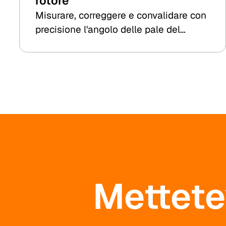
rotore
Misurare, correggere e convalidare con
precisione l'angolo delle pale del
rotore: un esempio pratico di 8.2
Kesenheimer & Loos.
Mettetev