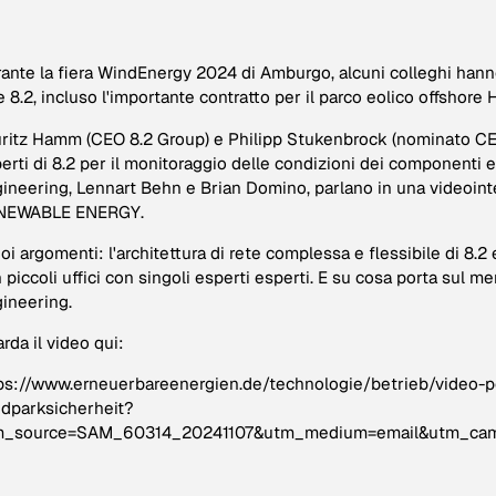
ante la fiera WindEnergy 2024 di Amburgo, alcuni colleghi hanno 
e 8.2, incluso l'importante contratto per il parco eolico offshor
ritz Hamm (CEO 8.2 Group) e Philipp Stukenbrock (nominato CE
erti di 8.2 per il monitoraggio delle condizioni dei componenti 
ineering, Lennart Behn e Brian Domino, parlano in una videoint
NEWABLE ENERGY.
uoi argomenti: l'architettura di rete complessa e flessibile di 8.2 
 piccoli uffici con singoli esperti esperti. E su cosa porta sul 
ineering.
rda il video qui:
ps://www.erneuerbareenergien.de/technologie/betrieb/video-po
dparksicherheit?
m_source=SAM_60314_20241107&utm_medium=email&utm_camp