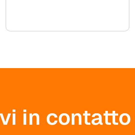
Diligence per eolico, fotovoltaico, BESS
e idrogeno.
i in contatto