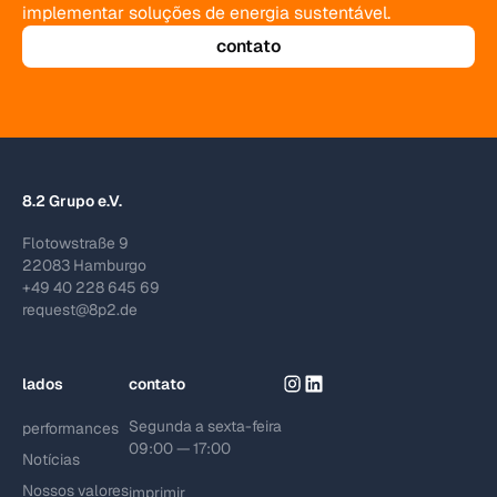
implementar soluções de energia sustentável.
contato
8.2 Grupo e.V.
Flotowstraße 9
22083 Hamburgo
+49 40 228 645 69
request@8p2.de
lados
contato
Segunda a sexta-feira
performances
09:00 — 17:00
Notícias
Nossos valores
imprimir