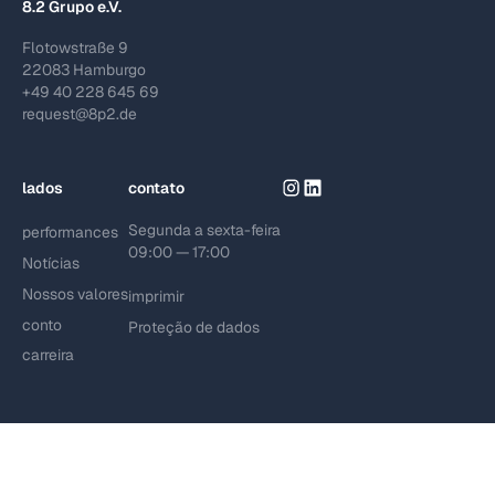
8.2 Grupo e.V.
Flotowstraße 9
22083 Hamburgo
+49 40 228 645 69
request@8p2.de
lados
contato
Segunda a sexta-feira
performances
09:00 — 17:00
Notícias
Nossos valores
imprimir
conto
Proteção de dados
carreira