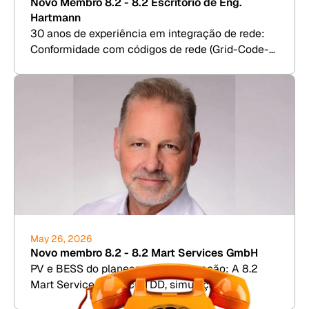
Novo Membro 8.2 - 8.2 Escritório de Eng.
Hartmann
30 anos de experiência em integração de rede:
Conformidade com códigos de rede (Grid-Code-
Compliance), RCA e Due Diligence para energia
eólica, fotovoltaica, BESS e hidrogênio.
May 26, 2026
Novo membro 8.2 - 8.2 Mart Services GmbH
PV e BESS do planeamento à operação: A 8.2
Mart Services oferece TDD, simulação de
rendimento e gestão comercial de instalações.