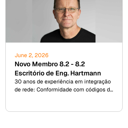
June 2, 2026
Novo Membro 8.2 - 8.2
Escritório de Eng. Hartmann
30 anos de experiência em integração
de rede: Conformidade com códigos de
rede (Grid-Code-Compliance), RCA e
Due Diligence para energia eólica,
fotovoltaica, BESS e hidrogênio.