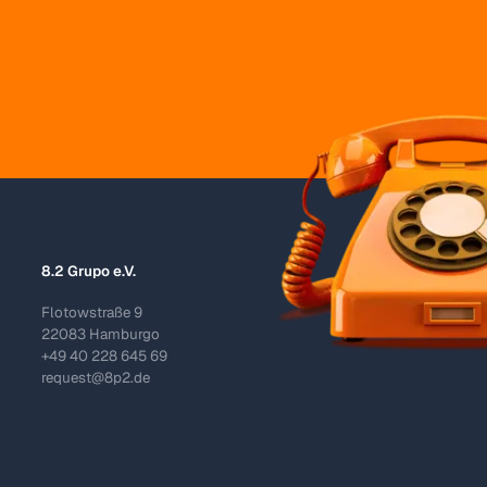
8.2 Grupo e.V.
Flotowstraße 9
22083 Hamburgo
+49 40 228 645 69
request@8p2.de