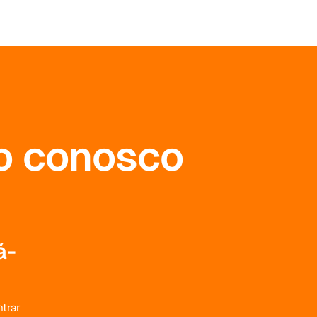
to conosco
á-
trar
contato