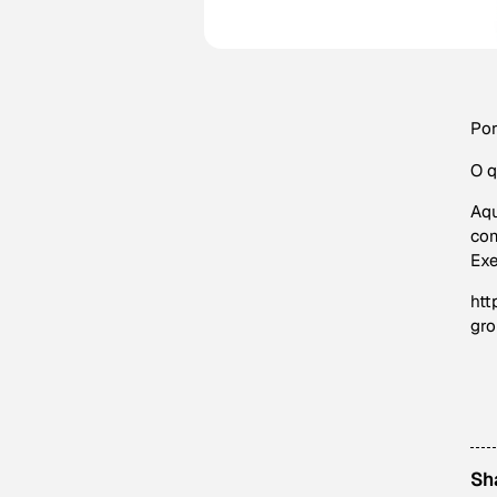
Por
O q
Aqu
com
Exe
htt
gro
Sh