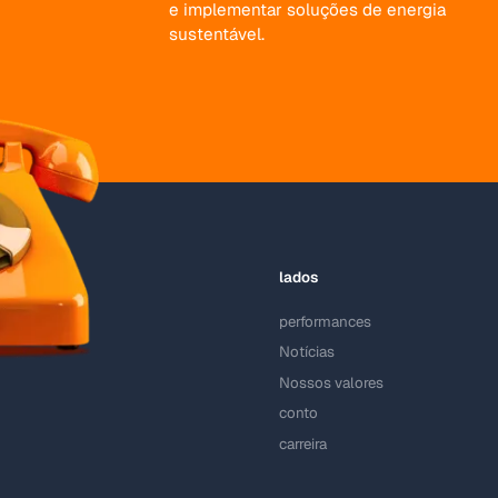
e implementar soluções de energia
sustentável.
lados
performances
Notícias
Nossos valores
conto
carreira