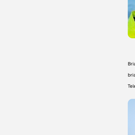
Br
br
Tel