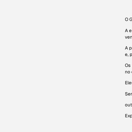
O G
A e
ven
A p
e, 
Os 
no 
Ele
Ser
out
Exp