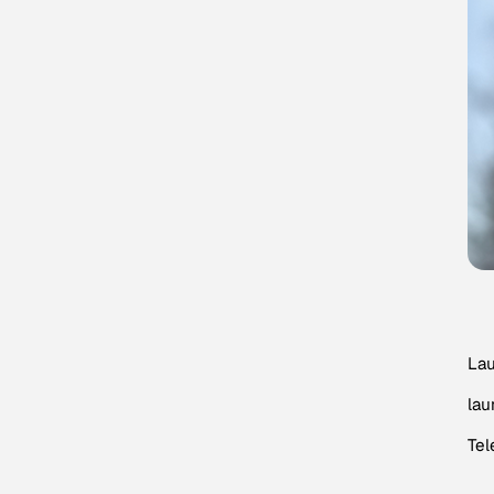
La
la
Tel