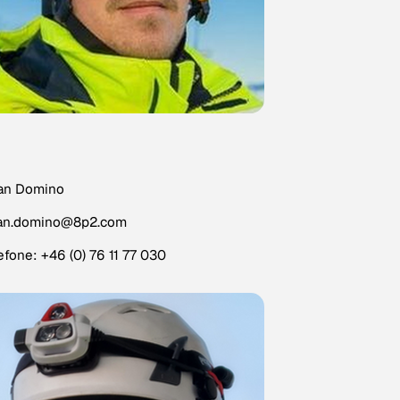
ian Domino
ian.domino@8p2.com
efone: +46 (0) 76 11 77 030