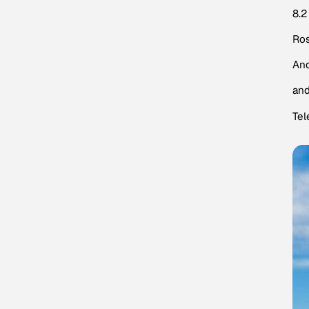
8.2
Ros
And
an
Tel