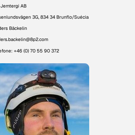
 Jemtergi AB
enlundsvägen 3G, 834 34 Brunflo/Suécia
ers Bäckelin
ders.backelin@8p2.com
efone: +46 (0) 70 55 90 372