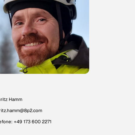
uritz Hamm
uritz.hamm@8p2.com
efone: +49 173 600 2271