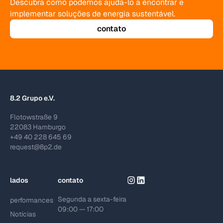
Descubra como podemos ajudá-lo a encontrar e
implementar soluções de energia sustentável.
contato
8.2 Grupo e.V.
Flotowstraße 9
22083 Hamburgo
+49 40 228 645 69
request@8p2.de
lados
contato
Segunda a sexta-feira
performances
09:00 — 17:00
Notícias