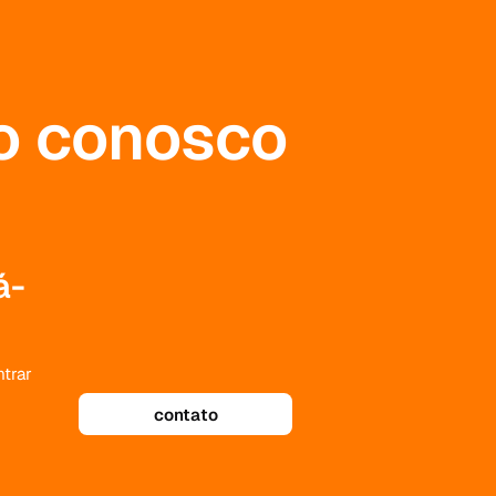
to conosco
á-
trar
contato