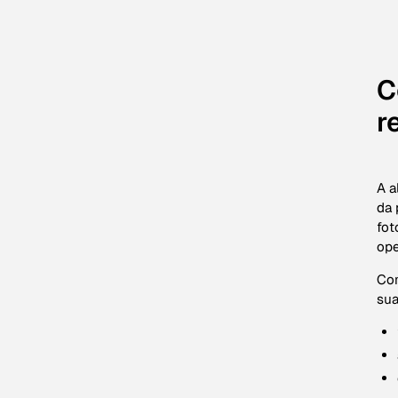
C
r
A a
da 
fot
ope
Com
sua