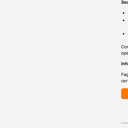
Seu
Com
ope
Inf
Faç
cer