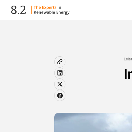
Leis
I