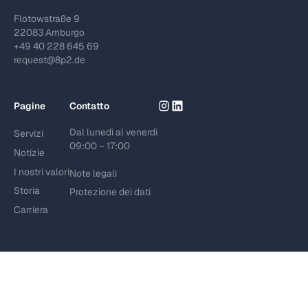
Flotowstraße 9
22083 Amburgo
+49 40 228 645 69
request@8p2.de
Pagine
Contatto
Dal lunedì al venerdì
Servizi
09:00 – 17:00
Notizie
I nostri valori
Note legali
Storia
Protezione dei dati
Carriera