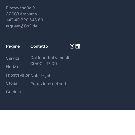
Flotowstraße 9
22083 Amburgo
+49 40 228 645 69
request@8p2.de
Pagine
Contatto
Dal lunedì al venerdì
Servizi
09:00 – 17:00
Notizie
I nostri valori
Note legali
Storia
Protezione dei dati
Carriera