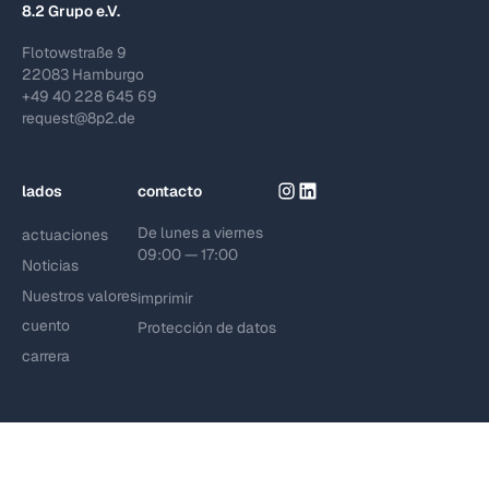
8.2 Grupo e.V.
Flotowstraße 9
22083 Hamburgo
+49 40 228 645 69
request@8p2.de
lados
contacto
De lunes a viernes
actuaciones
09:00 — 17:00
Noticias
Nuestros valores
imprimir
cuento
Protección de datos
carrera