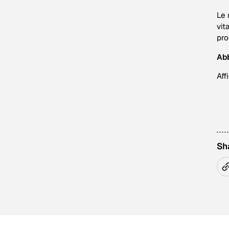
Le 
vit
pro
Abb
Aff
Sh