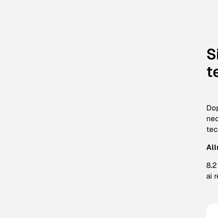
S
t
Dop
nec
tec
All
8.2
ai 