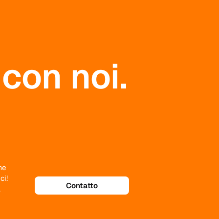
 con noi.
me
Contatto
ci!
.