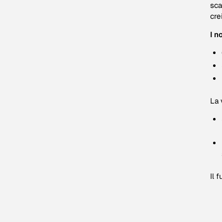
sca
cre
I n
La 
Il 