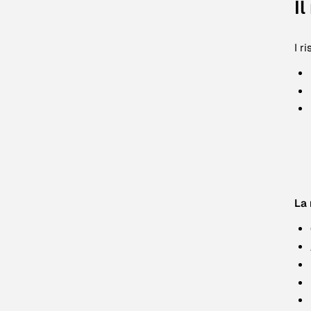
Il
I r
La 