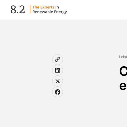
Leis
C
e