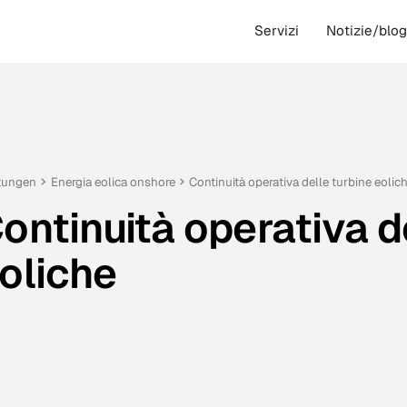
Servizi
Notizie/blo
tungen
Energia eolica onshore
Continuità operativa delle turbine eolic
ontinuità operativa d
oliche