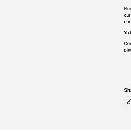
Nue
cur
con
Ya 
Con
pla
Sh