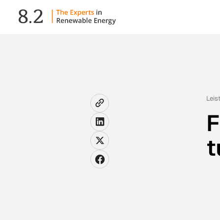
Leis
F
t