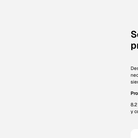
S
p
Des
nec
sie
Pro
8.2
y c