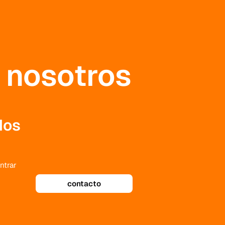
 nosotros
dos
ntrar
contacto