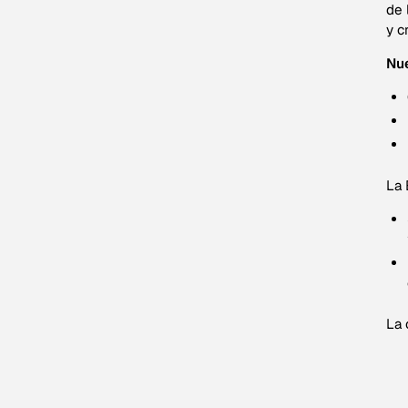
de 
y c
Nue
La 
La 