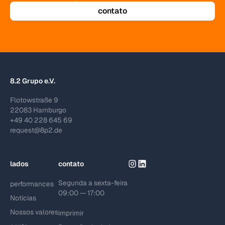
contato
8.2 Grupo e.V.
Flotowstraße 9
22083 Hamburgo
+49 40 228 645 69
request@8p2.de
lados
contato
Segunda a sexta-feira
performances
09:00 — 17:00
Notícias
Nossos valores
imprimir