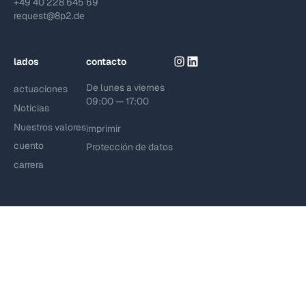
+49 40 228 645 69
request@8p2.de
lados
contacto
De lunes a viernes
actuaciones
09:00 — 17:00
Noticias
Nuestros valores
imprimir
cuento
Protección de datos
carrera