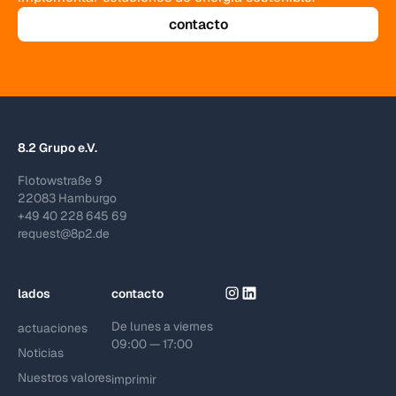
contacto
8.2 Grupo e.V.
Flotowstraße 9
22083 Hamburgo
+49 40 228 645 69
request@8p2.de
lados
contacto
De lunes a viernes
actuaciones
09:00 — 17:00
Noticias
Nuestros valores
imprimir