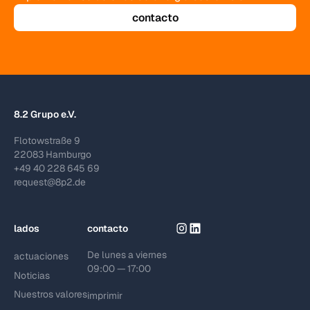
contacto
8.2 Grupo e.V.
Flotowstraße 9
22083 Hamburgo
+49 40 228 645 69
request@8p2.de
lados
contacto
De lunes a viernes
actuaciones
09:00 — 17:00
Noticias
Nuestros valores
imprimir