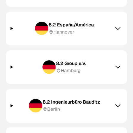
8.2 España/América
Hannover
8.2 Group e.V.
Hamburg
8.2 Ingenieurbüro Bauditz
Berlin