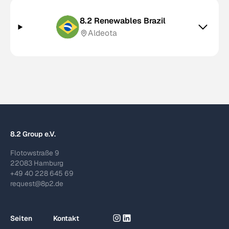
8.2 Renewables Brazil
Aldeota
8.2 Group e.V.
Flotowstraße 9
22083 Hamburg
+49 40 228 645 69
request@8p2.de
Seiten
Kontakt