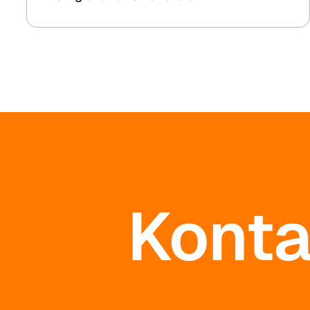
Praxisbeispiel von 8.2 Kesenheimer &
Loos.
Konta