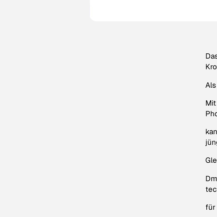
Das
Kro
Als
Mit
Pho
kan
jün
Gle
Dmy
tec
für